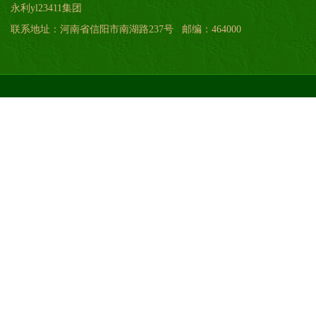
永利yl23411集团
联系地址：河南省信阳市南湖路237号 邮编：464000