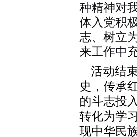
种精神对
体入党积
志、树立
来工作中
活动结
史，传承
的斗志投
转化为学
现中华民