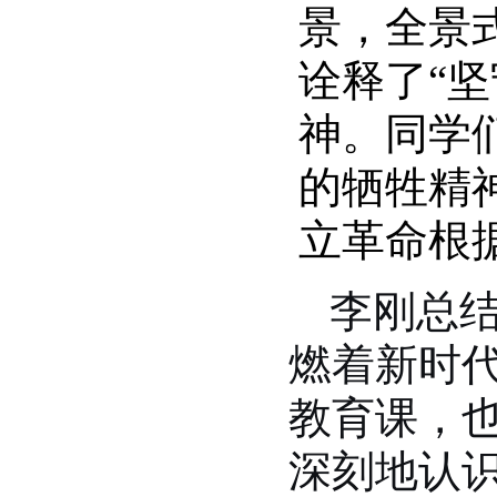
景，全景
诠释了“
神。同学
的牺牲精
立革命根
李刚总
燃着新时
教育课，
深刻地认