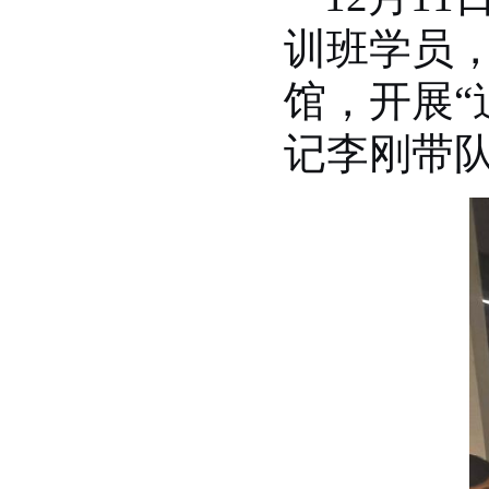
训班学员
馆，开展“
记李刚带