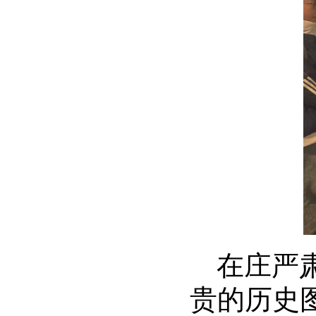
在庄严
贵的历史