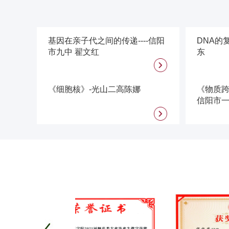
基因在亲子代之间的传递----信阳
DNA的
市九中 翟文红
东
《细胞核》-光山二高陈娜
《物质跨
信阳市一