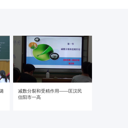
璐
减数分裂和受精作用——匡汉民
信阳市一高