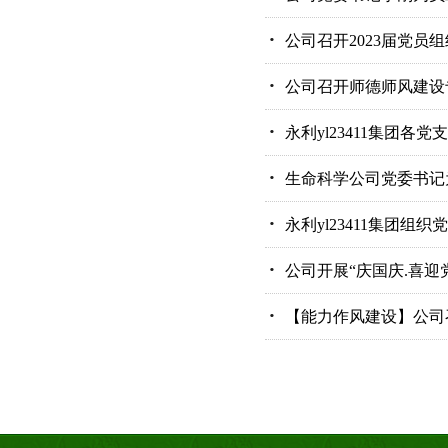
公司召开2023届党员
公司召开师德师风建设
永利yl23411集团各
生命科学公司党委书记
永利yl23411集团组
公司开展“庆国庆.喜迎
【能力作风建设】公司