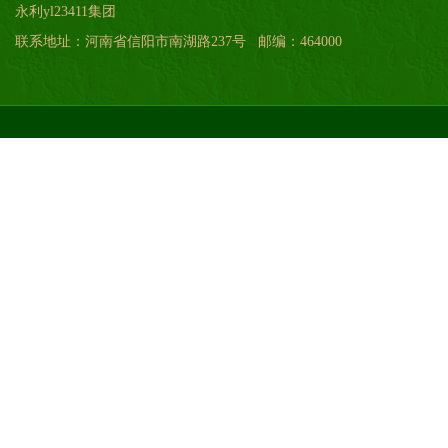
永利yl23411集团
联系地址：河南省信阳市南湖路237号 邮编：464000