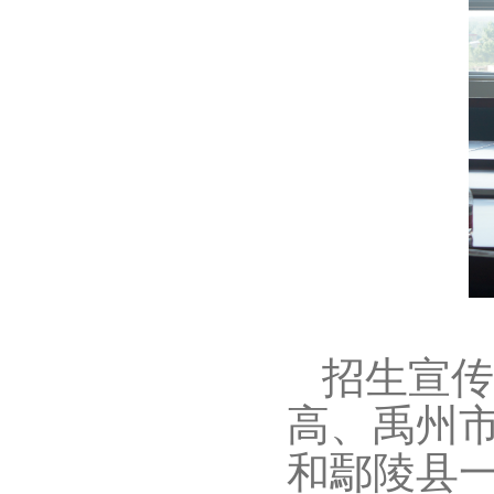
招生宣传
高
、
禹州
和鄢陵县