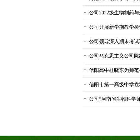
公司2022级生物制药
公司开展新学期教学检
公司领导深入期末考试
公司马克思主义公司陈
信阳高中桂晓东为师范
信阳市第一高级中学袁
公司“河南省生物科学