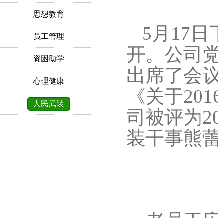
思想教育
5
月
17
日
员工管理
开。公司
资困助学
出席了会
心理健康
《关于
201
人民武装
司被评为
2
装干事熊