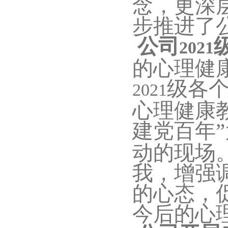
念，更深
步推进了
公司
2021
的心理健
级各
2021
心理健康
建党百年
动的现场
我，增强
的心态，
今后的心