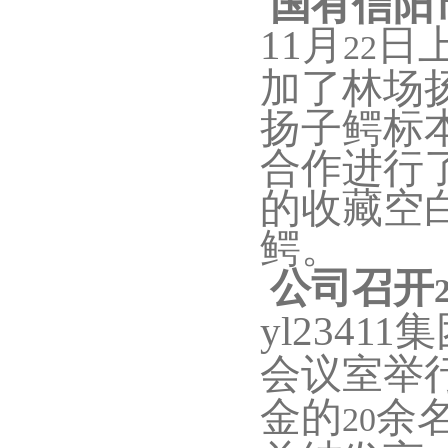
国有信阳
11
月
日
22
加了林场
扬子鳄标
合作进行
的收藏空
鳄。
公司召开
yl23411
会议室举
金的
余
20