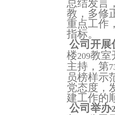
总结发言
教，多修
重点工作
指标。
公司开展
楼
教室
209
主持，第
7
员榜样示
党态度，
建工作的
公司举办