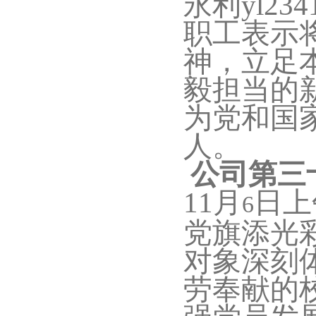
永利yl2
职工表示
神，立足
毅担当的
为党和国
人。
公司第三
11
月
日上
6
党旗添光
对象深刻
劳奉献的