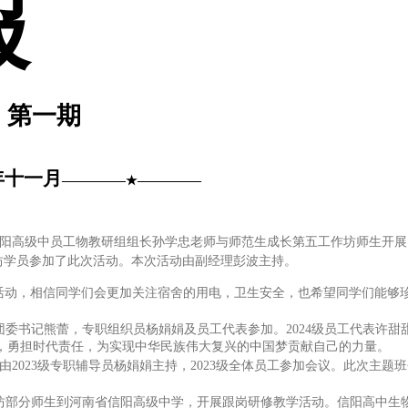
报
）第
一
期
年
十一
月
—————
★
—————
室，信阳高级中员工物教研组组长孙学忠老师与师范生成长第五工作坊师生开
坊学员参加了此次活动。本次活动由副经理彭波主持。
次活动，相信同学们会更加关注宿舍的用电，卫生安全，也希望同学们能够
团委书记熊蕾，专职组织员杨娟娟及员工代表参加。2024级员工代表许甜
，勇担时代责任，为实现中华民族伟大复兴的中国梦贡献自己的力量。
议由2023级专职辅导员杨娟娟主持，2023级全体员工参加会议。此次主题
作坊部分师生到河南省信阳高级中学，开展跟岗研修教学活动。信阳高中生