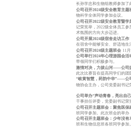
长孙学忠和生物组教师参加了
公司召开
2024级安全教育主题
物科学全体同学参加会议。
公司召开
2022级安全教育暨
记荣宪举，2022级全体员
术氛围的方向大步迈进。
公司开展
2024级宿舍走访工作
在宿舍中能够安全、舒适地生
公司召开
2024级主题班会
11
公司举行
2024年心理游园会活
带领同学们积极参与。
激情对决，力拔山河
——公司
此次比赛旨在提高同学们的团
“
岐黄智慧，药韵中华
”——
物协会主办，公司党委副书记
公司举办
“声动青春，亮出自
干事担任评委，党委副书记荣
公司召开主题班会：聚焦医保
班同学参加。此次班会的举办
公司召开主题班会：少年没有
班和生物信息班各班同学参加