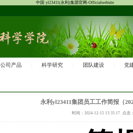
中国·yl23411(永利)集团官网-Officialwebsite
公司产品
科学研究
团队建设
党
|
|
|
永利yl23411集团员工工作简报（20
时间：2024-12-15 13:35:17 点击