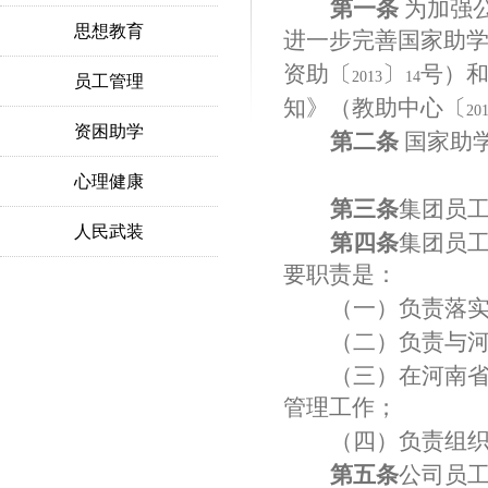
第一条
为加强
思想教育
进一步完善国家助
资助〔
〕
号）
2013
14
员工管理
知》（教助中心〔
20
资困助学
第二条
国家助
心理健康
第三条
集团员
人民武装
第四条
集团员
要职责是：
（一）负责落
（二）负责与
（三）在河南
管理工作；
（四）负责组
第五条
公司员