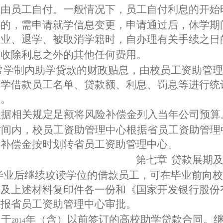
息由员工自付。一般情况下，员工自付利息的开始
学的，需申请就学信息变更，申请通过后，休学期
肄业、退学、被取消学籍时，自办理有关手续之日
加收除利息之外的其他任何费用。
常学制内助学贷款的财政贴息，由校员工资助管理
助学借款员工名单、贷款额、利息、罚息等进行统
理。
根据相关规定足额将风险补偿金列入当年公司预算
时间内，校员工资助管理中心根据省员工资助管理
险补偿金按时划转省员工资助管理中心。
第七章
贷款展期
毕业后继续攻读学位的借款员工，可在毕业前向校
件及上述材料复印件各一份和《国家开发银行股份
，报省员工资助管理中心审批。
用于
年（含）以前签订的高校助学贷款合同。
2014