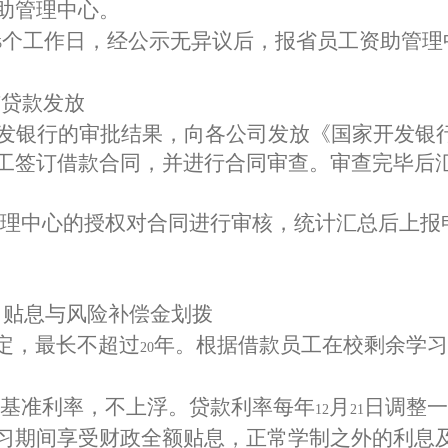
助管理中心。
个工作日，经公示无异议后，报省员工资助管理
5
与贷款发放
发银行的审批结果，向各公司发放《国家开发银
工签订借款合同，并进行合同审查。审查完毕后
理中心的授权对合同进行审核，统计汇总后上报
、贴息与风险补偿金划拨
定，最长不超过
年。根据借款员工在校剩余学习
20
基准利率，不上浮。贷款利率每年
月
日调整一
12
21
习期间享受财政全额贴息，正常学制之外的利息