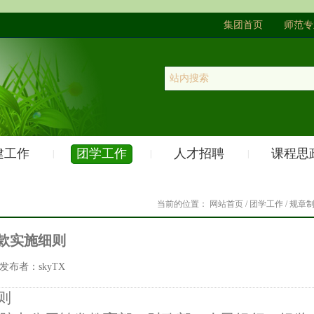
集团首页
师范专
建工作
团学工作
人才招聘
课程思
|
|
|
当前的位置：
网站首页
/
团学工作
/
规章
款实施细则
布者：skyTX
则