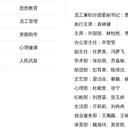
思想教育
员工兼职分团委副书记：
员工管理
执行主席：袁林健
主席：许甜甜、林怡然、
资困助学
办公室主任：辛莹莹
心理健康
副主任：任梦真、冯梦飞
人民武装
学术部：张欣雨、乔嘉铭
助贷部：彭育果、陈璟仪
文艺部：梁洁垚、黎颖、
心理部：杜晓萱、张宁
纪检部：刘慧霖、贺玉婷
生活部：亓莉莉、刘冉冉
就业服务部：王佩颖、王
体育部：魏旭珂、莫世凯