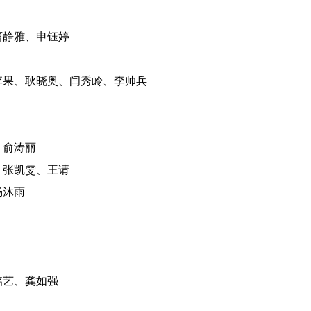
曹静雅、申钰婷
李果、耿晓奥、闫秀岭、李帅兵
、俞涛丽
、张凯雯、王请
杨沐雨
铭艺、龚如强