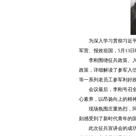
为深入学习贯彻习近
军营、报效祖国，5月13
李刚围绕征兵政策、
政策，详细解读了参军入
等一系列老员工参军利好
会议最后，李刚号召
心素养，以昂扬向上的精
现场氛围庄重热烈，
刻感受到了新时代青年的
此次征兵宣讲会的成