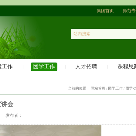
集团首页
师范专
建工作
团学工作
人才招聘
课程思
|
|
|
当前的位置：
网站首页
/
团学工作
/
团学
宣讲会
：
发布者：