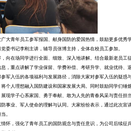
发广大青年员工参军报国、献身国防的爱国热情，鼓励更多优秀
公司党委书记李刚主讲，辅导员张博主持，全体在校员工参加。
容，向在场同学进行全面、细致、深入地讲解。结合最新老员工
信息，重点讲解了学业保留、学费补偿、考研升学、就业优待、
解参军入伍的各项福利与发展路径，消除大家对参军入伍的疑惑
，将个人理想融入国防建设和国家发展大局。同时鼓励同学们锤
，展现学子心系家国、勇于奉献、敢为人先的青春风采与责任担
国防事业、军人使命的理解与认同。大家纷纷表示，通过此次宣
担当。
义情怀，强化了青年员工的国防观念与责任意识，为公司后续征