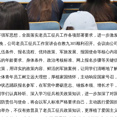
平强军思想，全面落实老员工征兵工作各项部署要求，进一步激
日晚，公司老员工征兵工作宣讲会在教九305顺利召开。会议由
入伍条件、报名流程、优待政策、军旅发展、报国使命等核心内
伍的年龄要求、身体条件、政治考核标准、网上报名步骤等关键
政策，用详实的政策内容、鲜活的军旅案例，让同学们清晰地了
全体青年员工树立远大理想，厚植家国情怀，主动响应国家号召
神状态踊跃报名参军，在军营中磨砺意志、锤炼本领、增长才干
同学们认真聆听、深入学习征兵相关政策知识，进一步加深了对
国防责任与使命，将会以军人标准严格要求自己，主动践行爱国
功举办，不仅有效普及了老员工征兵政策知识，更厚植了爱国主