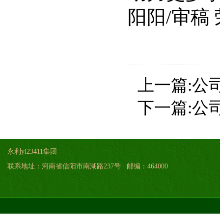
阳阳/审稿
上一篇:
公
下一篇:
公
永利yl23411集团
联系地址：河南省信阳市南湖路237号 邮编：464000