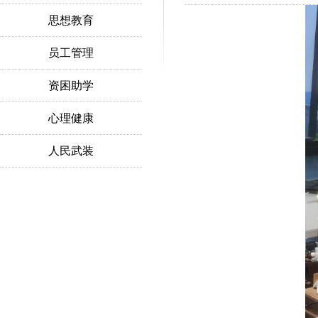
思想教育
员工管理
资困助学
心理健康
人民武装