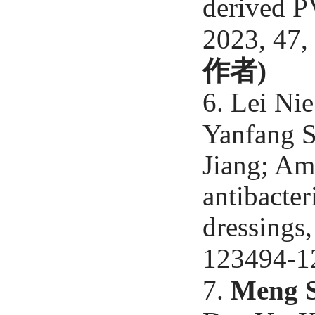
derived P
2023, 47,
作者
)
6. Lei Ni
Yanfang S
Jiang; Am
antibacte
dressings
123494-1
7.
Meng 