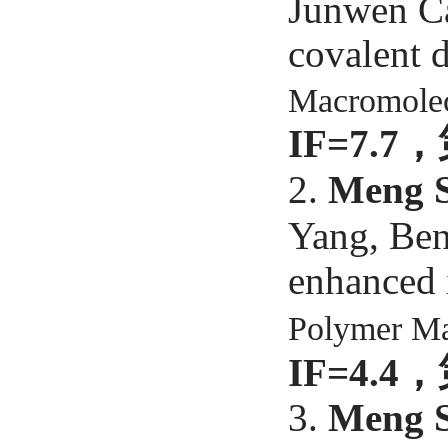
Junwen Ca
covalent 
Macromolec
IF=7.7
，
2.
Meng 
Yang, Be
enhanced i
Polymer Ma
IF=4.4
，
3.
Meng 