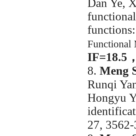
Dan Ye, 
functiona
functions:
Functional 
IF=18.5
8.
Meng 
Runqi Yan
Hongyu Yu
identifica
27, 3562