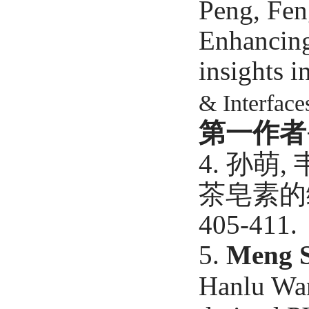
Peng, Fen
Enhancing
insights i
& Interface
第一作者
4.
孙萌, 
茶皂素的绿
405-411.
5.
Meng 
Hanlu Wa