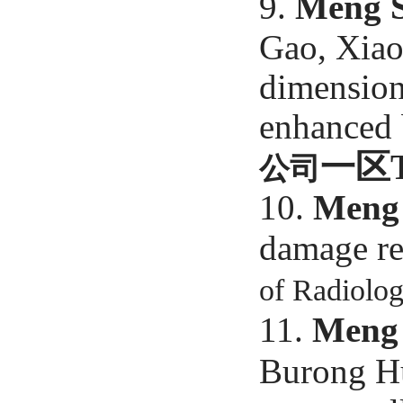
9.
Meng 
Gao, Xiao
dimension
enhanced 
一区
公司
10.
Meng
damage re
of Radiolo
11.
Meng
Burong Hu